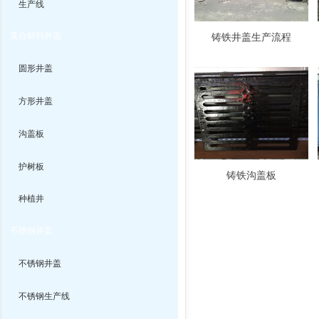
生产线
复合材料井盖
铸铁井盖生产流程
圆形井盖
方形井盖
沟盖板
护树板
铸铁沟盖板
种植井
不锈钢井盖
不锈钢井盖
不锈钢生产线