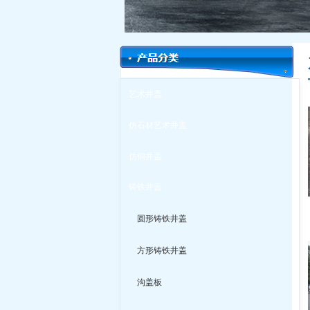
艺术井盖
仿石材艺术井盖
仿铜井盖
铸铁井盖
圆形铸铁井盖
方形铸铁井盖
沟盖板