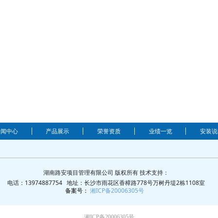
新闻中心
产品展示
荣誉资质
业绩一览
安装说
湖南路安项目管理有限公司 版权所有 技术支持：
电话：13974887754 地址：长沙市雨花区香樟路778号万树丹堤2栋1108室
备案号：
湘ICP备20006305号
湘ICP备20006305号