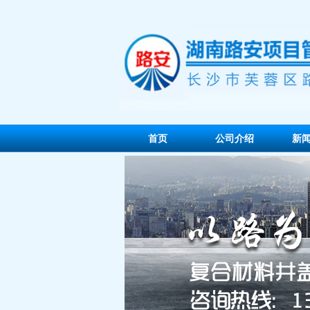
首页
公司介绍
新