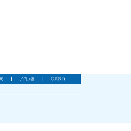
明
招商加盟
联系我们