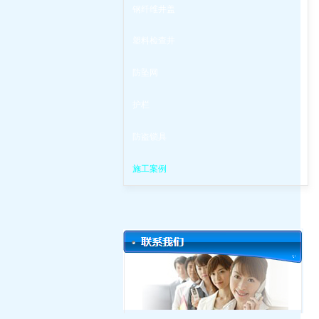
钢纤维井盖
塑料检查井
防坠网
护栏
防盗锁具
施工案例