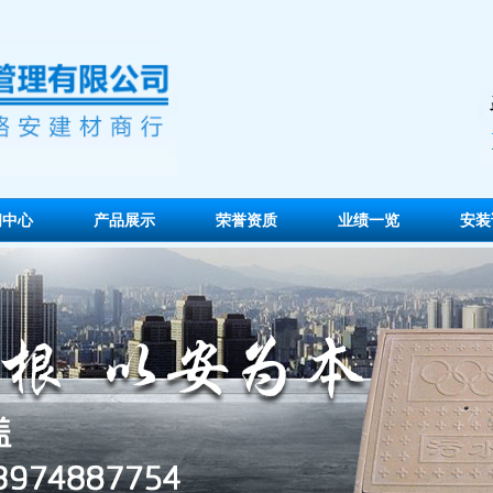
闻中心
产品展示
荣誉资质
业绩一览
安装