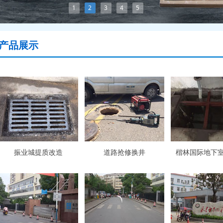
1
2
3
4
5
产品展示
振业城提质改造
道路抢修换井
楷林国际地下
改造