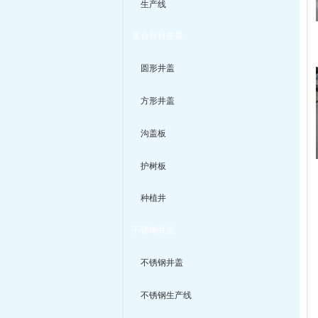
生产线
复合材料井盖
圆形井盖
方形井盖
沟盖板
护树板
种植井
不锈钢井盖
不锈钢井盖
不锈钢生产线