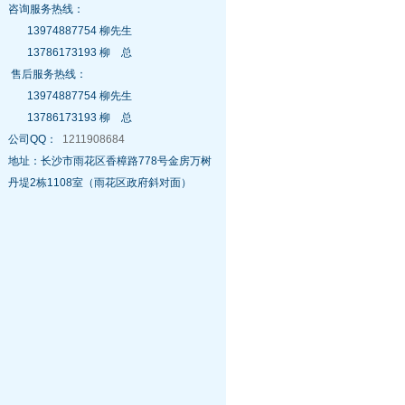
咨询服务热线：
13974887754 柳先生
13786173193 柳 总
售后服务热线：
13974887754 柳先生
13786173193 柳 总
公司QQ：
1211908684
地址：长沙市雨花区香樟路778号金房万树
丹堤2栋1108室（雨花区政府斜对面）