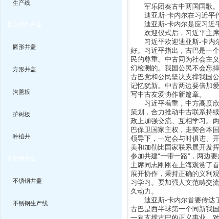
生产线
军乐团奏古中两国国歌
迪亚斯-卡内尔在习近平伴
迪亚斯-卡内尔是应习近平
复合材料井盖
欢迎仪式后，习近平主席同
习近平欢迎迪亚斯-卡内尔
圆形井盖
好。习近平指出，古巴是一
民的尊重。中古同为社会主
幻检测的。我国公民不会忘掉
方形井盖
古巴党和公民坚决支撑我国
记忆犹新。中古两边要倍加
沟盖板
写中古友爱协作新篇章。
习近平着重，中方高度欣赏
策划，合力推动中古联系持
护树板
政上加强交流、互相学习。
巴保卫国家主权，走契合本
种植井
领导下，一定会与时俱进、
美和加勒比国家联系展开发
参加共建“一带一路”，两边
不锈钢井盖
主席同志刚刚在上海观赏了
展开协作，秉持正确的义利
不锈钢井盖
习学习。要加强人文范畴交
久动力。
迪亚斯-卡内尔首要传达了
不锈钢生产线
古巴是西半球第一个同新我
一向支撑古巴的正义事业，对