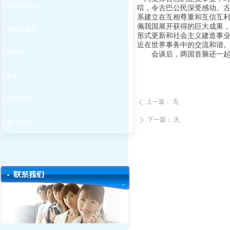
钢纤维井盖
唁，令古巴公民深受感动。
系建立在互相尊重和互信互
佩我国展开获得的巨大成果
塑料检查井
形式更新和社会主义建造事
近在世界事务中的交流和谐
防坠网
会谈后，两国首脑还一起见
护栏
防盗锁具
上一篇：
无
ꄴ
下一篇：
无
ꄲ
施工案例