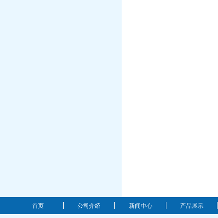
首页
公司介绍
新闻中心
产品展示