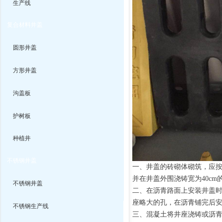
生产线
复合材料井盖
圆形井盖
方形井盖
沟盖板
护树板
种植井
不锈钢井盖
一、井盖的砖砌体砌筑，应按
并在井盖外围浇铸宽为40cm
不锈钢井盖
二、在沥青路面上安装井盖
座略大的孔，在沥青铺完后
不锈钢生产线
三、混凝土将井座浇铸或沥