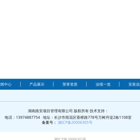
新闻中心
产品展示
荣誉资质
业绩一览
安装说
湖南路安项目管理有限公司 版权所有 技术支持：
电话：13974887754 地址：长沙市雨花区香樟路778号万树丹堤2栋1108室
备案号：
湘ICP备20006305号
湘ICP备20006305号