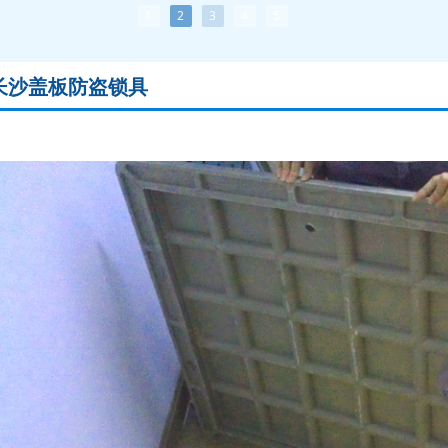
1
2
3
4
5
长沙盖板防盗锁具