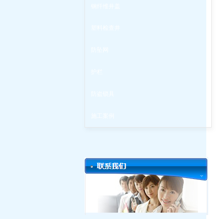
钢纤维井盖
塑料检查井
防坠网
护栏
防盗锁具
施工案例