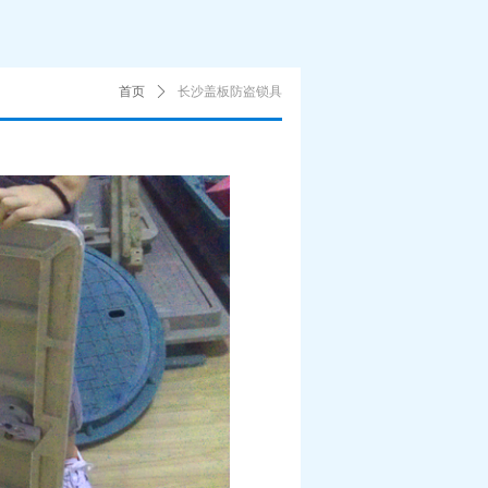
首页
ꄲ
长沙盖板防盗锁具