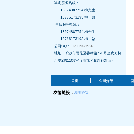
咨询服务热线：
13974887754 柳先生
13786173193 柳 总
售后服务热线：
13974887754 柳先生
13786173193 柳 总
公司QQ：
1211908684
地址：长沙市雨花区香樟路778号金房万树
丹堤2栋1108室（雨花区政府斜对面）
首页
公司介绍
湖南路安
友情链接：