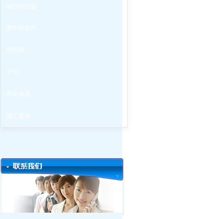
钢纤维井盖
塑料检查井
防坠网
护栏
防盗锁具
施工案例