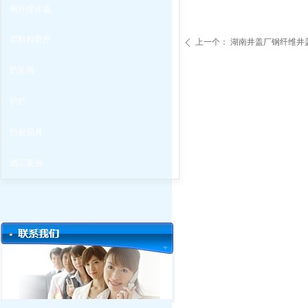
钢纤维井盖
塑料检查井
上一个：
湖南井盖厂钢纤维井盖
ꄴ
防坠网
护栏
防盗锁具
施工案例