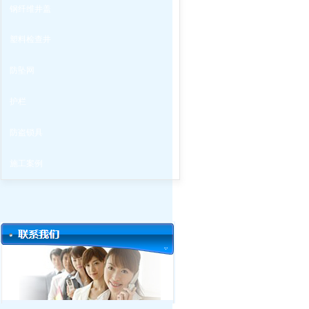
钢纤维井盖
塑料检查井
防坠网
护栏
防盗锁具
施工案例