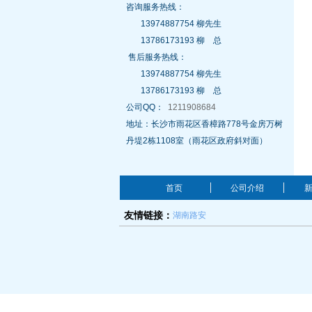
咨询服务热线：
13974887754 柳先生
13786173193 柳 总
售后服务热线：
13974887754 柳先生
13786173193 柳 总
公司QQ：
1211908684
地址：长沙市雨花区香樟路778号金房万树
丹堤2栋1108室（雨花区政府斜对面）
首页
公司介绍
湖南路安
友情链接：