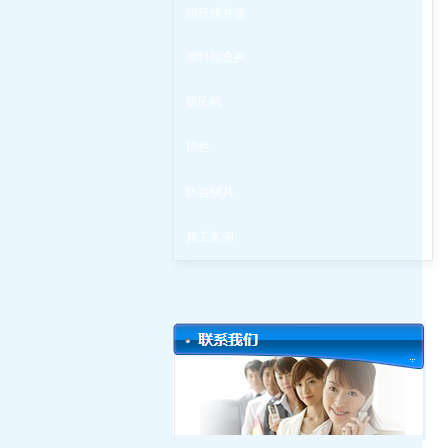
钢纤维井盖
塑料检查井
防坠网
护栏
防盗锁具
施工案例