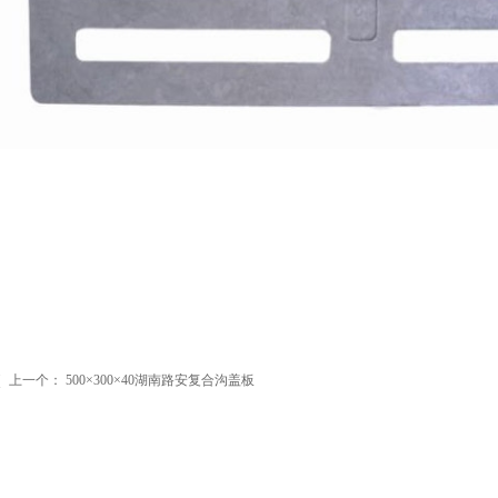
上一个：
500×300×40湖南路安复合沟盖板
ꄴ