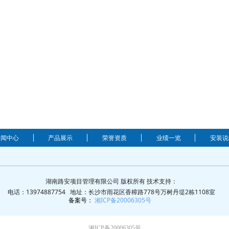
新闻中心
产品展示
荣誉资质
业绩一览
安装说
湖南路安项目管理有限公司 版权所有 技术支持：
电话：13974887754 地址：长沙市雨花区香樟路778号万树丹堤2栋1108室
备案号：
湘ICP备20006305号
湘ICP备20006305号