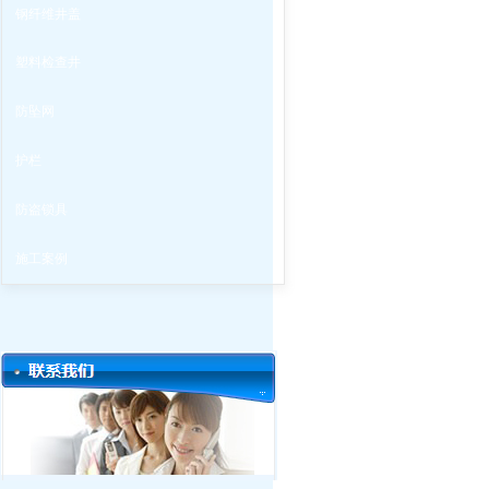
钢纤维井盖
塑料检查井
防坠网
护栏
防盗锁具
施工案例