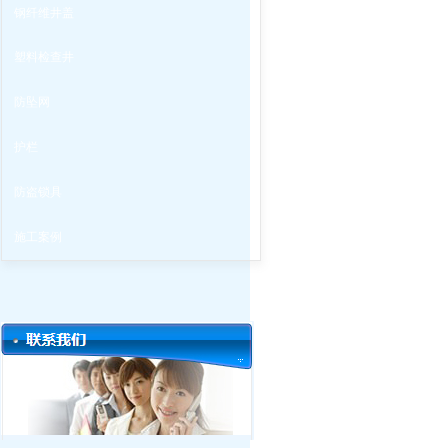
钢纤维井盖
塑料检查井
防坠网
护栏
防盗锁具
施工案例