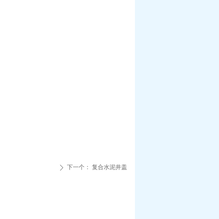
下一个：
复合水泥井盖
ꄲ