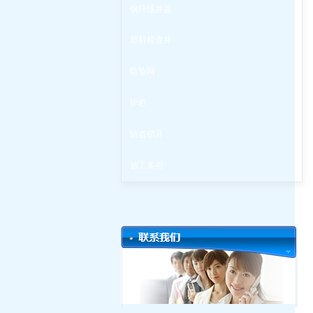
钢纤维井盖
塑料检查井
防坠网
护栏
防盗锁具
施工案例