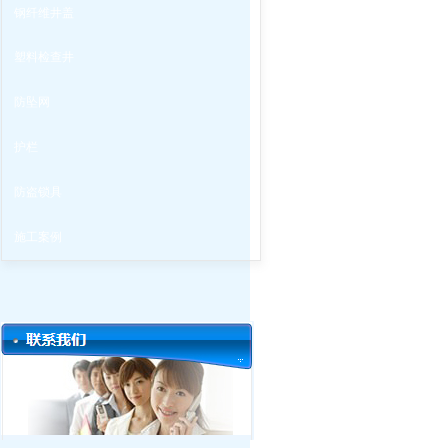
钢纤维井盖
塑料检查井
防坠网
护栏
防盗锁具
施工案例