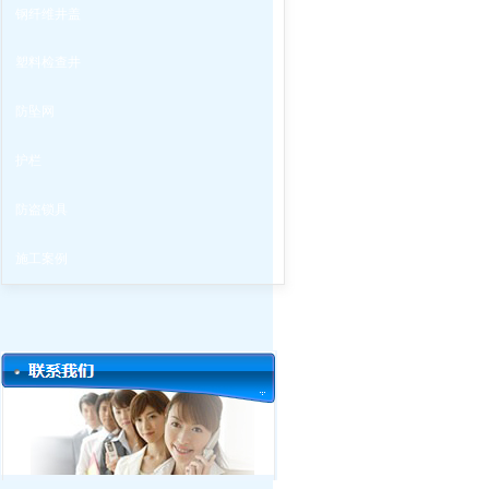
钢纤维井盖
塑料检查井
防坠网
护栏
防盗锁具
施工案例